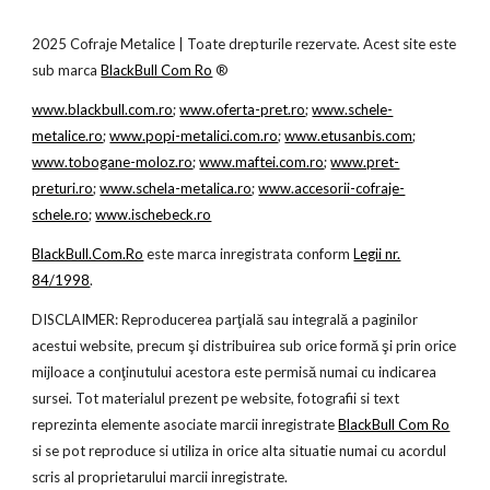
2025
Cofraje Metalice | Toate drepturile rezervate. Acest site este
sub marca
BlackBull Com Ro
®
www.blackbull.com.ro
;
www.oferta-pret.ro
;
www.schele-
metalice.ro
;
www.popi-metalici.com.ro
;
www.etusanbis.com
;
www.tobogane-moloz.ro
;
www.maftei.com.ro
;
www.pret-
preturi.ro
;
www.schela-metalica.ro
;
www.accesorii-cofraje-
schele.ro
;
www.ischebeck.ro
BlackBull.Com.Ro
este marca inregistrata conform
Legii nr.
84/1998
.
DISCLAIMER: Reproducerea parţială sau integrală a paginilor
acestui website, precum şi distribuirea sub orice formă şi prin orice
mijloace a conţinutului acestora este permisă numai cu indicarea
sursei. Tot materialul prezent pe website, fotografii si text
reprezinta elemente asociate marcii inregistrate
BlackBull Com Ro
si se pot reproduce si utiliza in orice alta situatie numai cu acordul
scris al proprietarului marcii inregistrate.