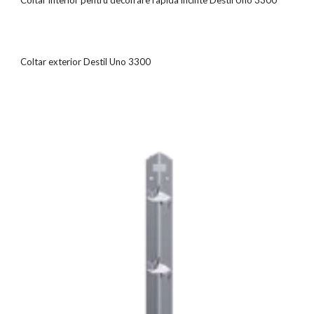
Coltar interior pentru decofrare rapida incinte Destil Uno 3300
Coltar exterior Destil Uno 3300