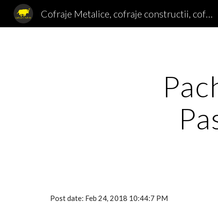
Cofraje Metalice, cofraje constructii, cofraje Doka, cofraje stalpi, cofraj coloane, popi metalici
Sk
Pach
Pa
Post date: Feb 24, 2018 10:44:7 PM