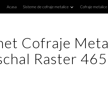
Acasa
Sisteme de cofraje metalice
Cofraje metalice
ip to main content
Skip to navigat
et Cofraje Metal
schal Raster 46