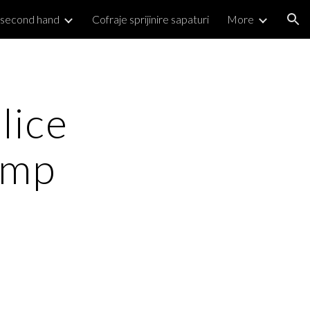
 second hand
Cofraje sprijinire sapaturi
More
ion
ice 
5mp