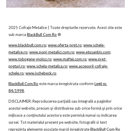
2025
Cofraje Metalice | Toate drepturile rezervate. Acest site este
sub marca
BlackBull Com Ro
®
www.blackbull.com.ro
;
www.oferta-pret.ro
;
www.schele-
metalice.ro
;
www.popi-metalici.com.ro
;
www.etusanbis.com
;
www.tobogane-moloz.ro
;
www.maftei.com.ro
;
www.pret-
preturi.ro
;
www.schela-metalica.ro
;
www.accesorii-cofraje-
schele.ro
;
www.ischebeck.ro
BlackBull.Com.Ro
este marca inregistrata conform
Legii nr.
84/1998
.
DISCLAIMER: Reproducerea parţială sau integrală a paginilor
acestui website, precum şi distribuirea sub orice formă şi prin orice
mijloace a conţinutului acestora este permisă numai cu indicarea
sursei. Tot materialul prezent pe website, fotografii si text
reprezinta elemente asociate marcii inregistrate
BlackBull Com Ro